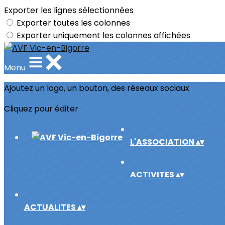
Exporter les lignes sélectionnées
Exporter toutes les colonnes
Exporter uniquement les colonnes affichées
Menu
Ajoutez un logo, un bouton, des réseaux sociaux
Cliquez pour éditer
L'ASSOCIATION
▴
▾
ACTIVITES
▴
▾
ACTUALITES
▴
▾