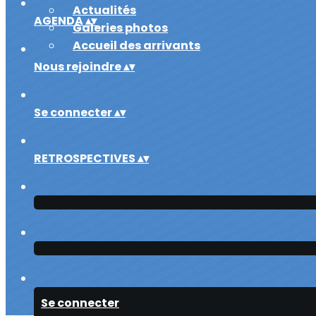
Actualités
AGENDA
▴
▾
Galeries photos
Accueil des arrivants
Nous rejoindre
▴
▾
Se connecter
▴
▾
RETROSPECTIVES
▴
▾
Se connecter