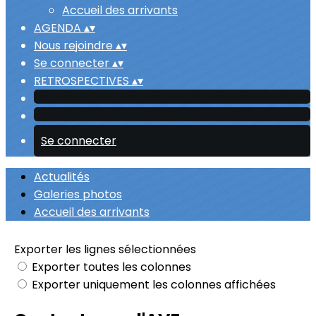
Accueil des arrivants
AGENDA
▴
▾
Nous rejoindre
▴
▾
Se connecter
▴
▾
RETROSPECTIVES
▴
▾
Se connecter
Actualités
Galeries photos
Accueil des arrivants