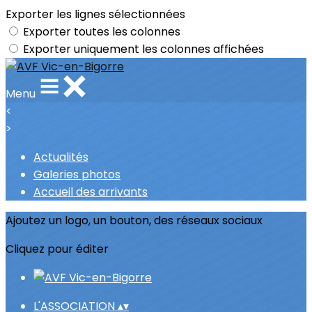
Exporter les lignes sélectionnées
Exporter toutes les colonnes
Exporter uniquement les colonnes affichées
Menu
<
>
Actualités
Galeries photos
Accueil des arrivants
Ajoutez un logo, un bouton, des réseaux sociaux
Cliquez pour éditer
L'ASSOCIATION
▴
▾