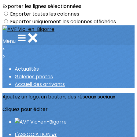
Exporter les lignes sélectionnées
Exporter toutes les colonnes
Exporter uniquement les colonnes affichées
Menu
<
>
Actualités
Galeries photos
Accueil des arrivants
Ajoutez un logo, un bouton, des réseaux sociaux
Cliquez pour éditer
L'ASSOCIATION
▴
▾