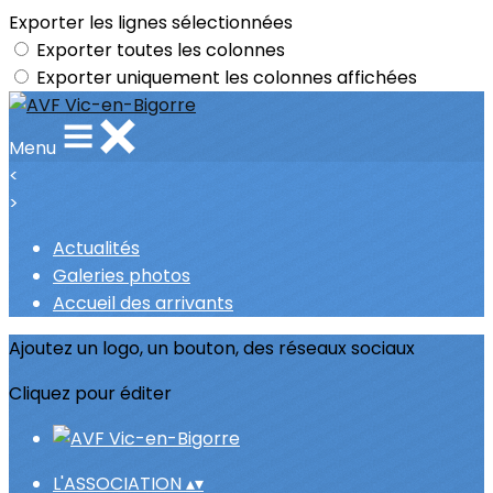
Exporter les lignes sélectionnées
Exporter toutes les colonnes
Exporter uniquement les colonnes affichées
Menu
<
>
Actualités
Galeries photos
Accueil des arrivants
Ajoutez un logo, un bouton, des réseaux sociaux
Cliquez pour éditer
L'ASSOCIATION
▴
▾