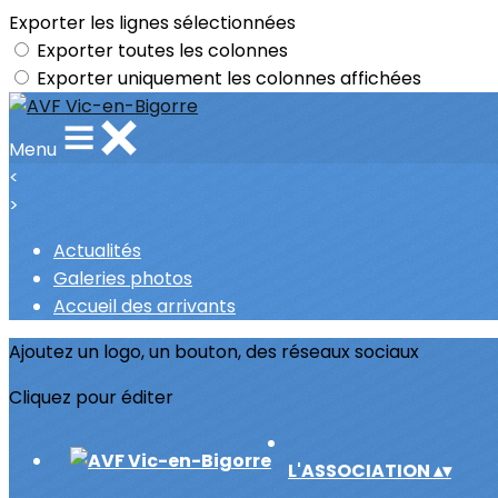
Exporter les lignes sélectionnées
Exporter toutes les colonnes
Exporter uniquement les colonnes affichées
Menu
<
>
Actualités
Galeries photos
Accueil des arrivants
Ajoutez un logo, un bouton, des réseaux sociaux
Cliquez pour éditer
L'ASSOCIATION
▴
▾