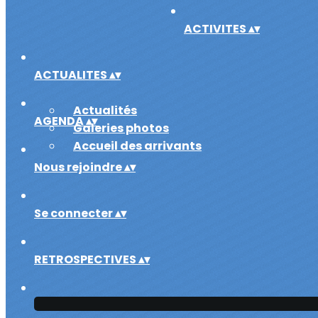
ACTIVITES
▴
▾
ACTUALITES
▴
▾
Actualités
AGENDA
▴
▾
Galeries photos
Accueil des arrivants
Nous rejoindre
▴
▾
Se connecter
▴
▾
RETROSPECTIVES
▴
▾