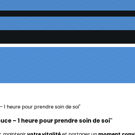
uce – 1 heure pour prendre soin de soi"
r
, maintenir
votre vitalité
et partager un
moment
convi