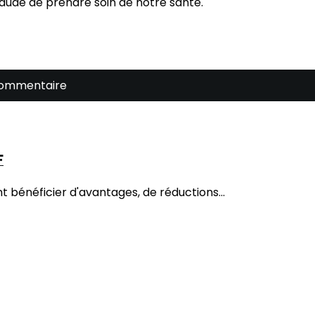
aude de prendre soin de notre santé.
commentaire
F
 bénéficier d'avantages, de réductions...