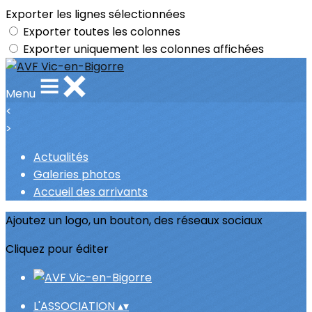
Exporter les lignes sélectionnées
Exporter toutes les colonnes
Exporter uniquement les colonnes affichées
Menu
<
>
Actualités
Galeries photos
Accueil des arrivants
Ajoutez un logo, un bouton, des réseaux sociaux
Cliquez pour éditer
L'ASSOCIATION
▴
▾